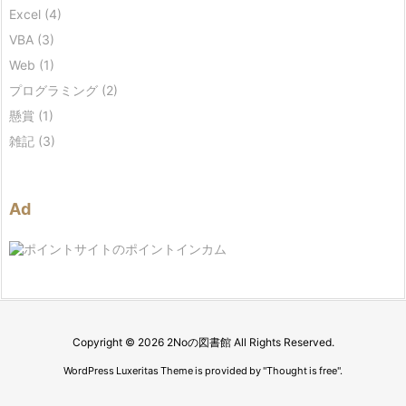
Excel
(4)
VBA
(3)
Web
(1)
プログラミング
(2)
懸賞
(1)
雑記
(3)
Ad
Copyright ©
2026
2Noの図書館
All Rights Reserved.
WordPress Luxeritas Theme is provided by "
Thought is free
".