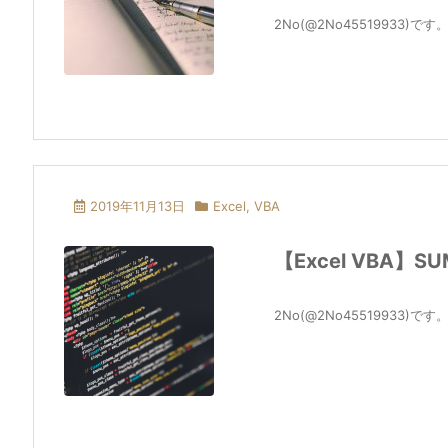
2No(@2No45519933)で
2019年11月13日
Excel
,
VBA
【Excel VBA
2No(@2No45519933)で